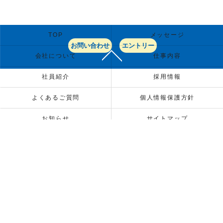
TOP
メッセージ
お問い合わせ
エントリー
会社について
仕事内容
社員紹介
採用情報
よくあるご質問
個人情報保護方針
お知らせ
サイトマップ
コーポレートサイト
ホリバインターナショナルテニス株式会社
〒106-0044 東京都港区東麻布1-8-8 タワーサイドビル飯倉7階
TEL：03-5549-7575 / FAX：03-5549-7576
コーポレートサイト:
https://hitennis.biz/minamisuna/