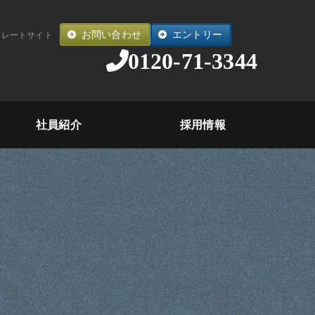
お問い合わせ
エントリー
ポレートサイト
0120-71-3344
社員紹介
採用情報
A.N.さん
【募集要項】管理スタッフ
K.Y.さん
【募集要領】庫内仕分け（アルバイト