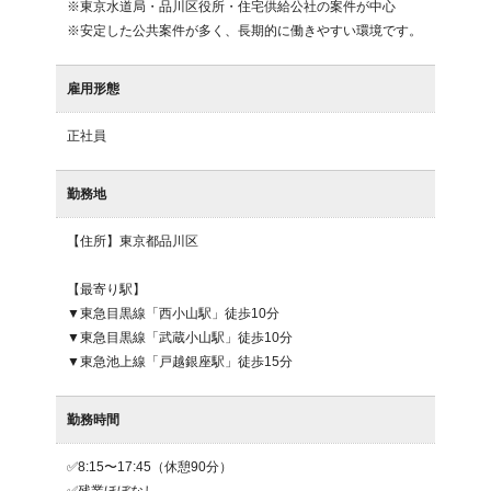
※東京水道局・品川区役所・住宅供給公社の案件が中心

※安定した公共案件が多く、長期的に働きやすい環境です。
雇用形態
正社員
勤務地
【住所】東京都品川区

【最寄り駅】

▼東急目黒線「西小山駅」徒歩10分　

▼東急目黒線「武蔵小山駅」徒歩10分

▼東急池上線「戸越銀座駅」徒歩15分
勤務時間
✅8:15〜17:45（休憩90分）

✅残業ほぼなし
