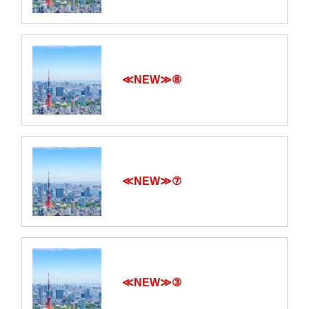
≪NEW≫⑧
≪NEW≫⑦
≪NEW≫③