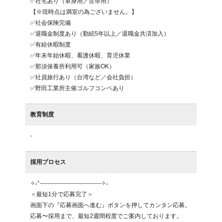
✅社宅あり（単身用／世帯用）

【※現時点は満室の為ございません。】

✅社会保険完備

✅退職金制度あり（勤続5年以上／退職金共済加入）

✅有給休暇制度

✅年末年始休暇、看護休暇、育児休業

✅那須保養所利用可（家族OK）

✅社員旅行あり（台湾など／会社負担）

教育制度
-
採用プロセス
✧˖°-------------------------------✧˖

＜最短1分で応募完了＞

画面下の『応募画面へ進む』ボタンを押してカンタン応募。

応募〜採用まで、最短2週間程度でご案内しております。