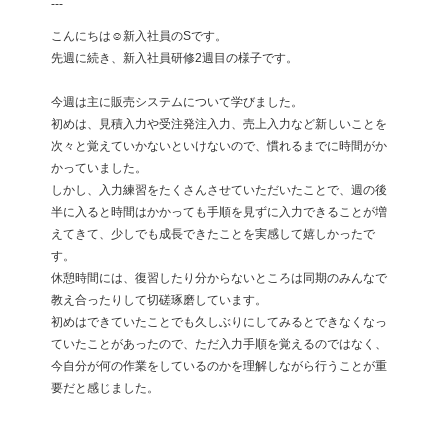
---
こんにちは☺︎新入社員のSです。
先週に続き、新入社員研修2週目の様子です。
今週は主に販売システムについて学びました。
初めは、見積入力や受注発注入力、売上入力など新しいことを
次々と覚えていかないといけないので、慣れるまでに時間がか
かっていました。
しかし、入力練習をたくさんさせていただいたことで、週の後
半に入ると時間はかかっても手順を見ずに入力できることが増
えてきて、少しでも成長できたことを実感して嬉しかったで
す。
休憩時間には、復習したり分からないところは同期のみんなで
教え合ったりして切磋琢磨しています。
初めはできていたことでも久しぶりにしてみるとできなくなっ
ていたことがあったので、ただ入力手順を覚えるのではなく、
今自分が何の作業をしているのかを理解しながら行うことが重
要だと感じました。