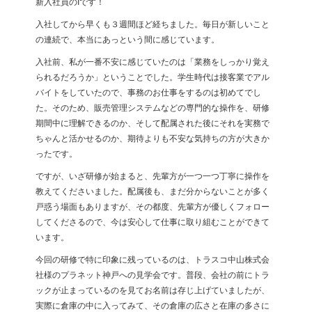
新入社員のIです！
入社してから早くも３週間ほど経ちました。毎日が新しいこと
の連続で、本当にあっという間に感じています。
入社前、私が一番不安に感じていたのは「業務をしっかり覚え
られるだろうか」ということでした。学生時代は接客業でアル
バイトをしていたので、事務のお仕事をするのは初めてでし
た。そのため、販売管理システムなどの専門的な操作を、研修
期間中に理解できるのか、そして配属された後にそれを実務で
ちゃんと活かせるのか、期待よりも不安な気持ちの方が大きか
ったです。
ですが、いざ研修が始まると、先輩方が一つ一つ丁寧に操作を
教えてくださいました。配属後も、まだ分からないことが多く
戸惑う場面もありますが、その都度、先輩方が優しくフォロー
してくださるので、今は安心して仕事に取り組むことができて
います。
今回の研修で特に印象に残っているのは、トラスコ中山株式会
社様のプラネット神戸への見学会です。普段、会社の前にトラ
ックが止まっているのを見てお名前は存じ上げていましたが、
実際に倉庫の中に入ってみて、その倉庫の広さと在庫の多さに