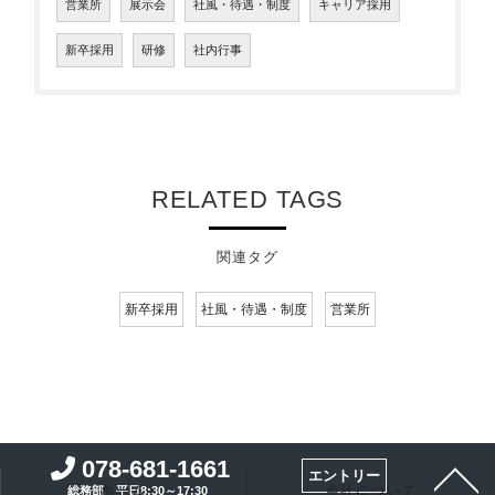
営業所
展示会
社風・待遇・制度
キャリア採用
新卒採用
研修
社内行事
RELATED TAGS
関連タグ
新卒採用
社風・待遇・制度
営業所
078-681-1661
エントリー
ホーム
会社について
総務部 平日8:30～17:30