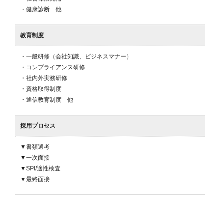
・健康診断　他
教育制度
・一般研修（会社知識、ビジネスマナー）

・コンプライアンス研修

・社内外実務研修

・資格取得制度

・通信教育制度　他　
採用プロセス
▼書類選考

▼一次面接

▼SPI/適性検査

▼最終面接