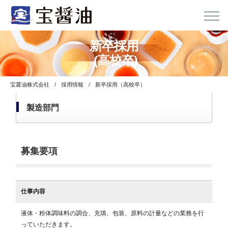
新卒採用
(高校卒)
宝醤油株式会社
採用情報
新卒採用（高校卒）
製造部門
募集要項
仕事内容
液体・粉体調味料の調合、充填、包装、原料の計量などの業務を行
っていただきます。