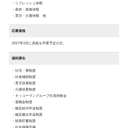
・リフレッシュ休暇

・産前・産後休暇

・育児・介護休暇　他
応募資格
2027年3月に高校を卒業予定の方。
福利厚生
・社宅・寮制度

・社食補助制度

・育児休業制度

・介護休業制度

・キッコーマングループ社員持株会

・退職金制度

・確定給付年金制度

・確定拠出年金制度

・財形貯蓄制度

・社会保険完備
