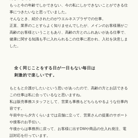
もっと今の年齢でしかできない、今の私にしかできないことができる仕
事につきたいなと思っていました。
そんなとき、紹介されたのがウエルネスプラザでの仕事。
正直、業界のことすらよく知りませんでしたが、メインのお客様層がご
高齢のお客様ということもあり、高齢の方とのふれあいがある仕事で、
健康に関する知識も手に入れられるこの仕事に惹かれ、入社を決意しま
した。
全く同じことをする日が一日もない毎日は
刺激的で楽しいです。
もともと介護がしたいという思いがあったので、高齢の方とお話できる
この仕事は私に合っているなと思いますね。
私は販売事務スタッフとして、営業も事務もどちらもやるような仕事内
容です。
午前中から夕方くらいまでは店舗に立って、営業さんの提案のサポート
や接客のお手伝い。
午後からは事務所に戻って、お客様に出すDMや商品の仕入れ発注、電
話対応を行っています。