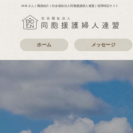
M.M.さん | 職員紹介 | 社会福祉法人同胞援護婦人連盟 | 採用特設サイト
ホーム
メッセージ