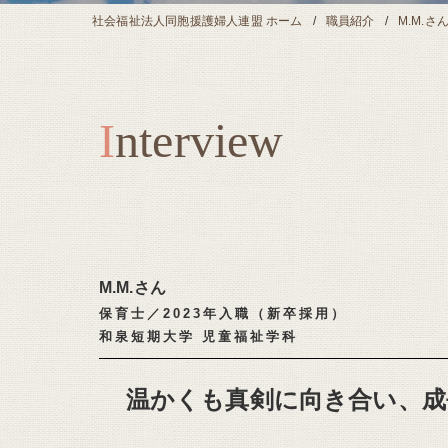
社会福祉法人同胞援護婦人連盟 ホーム
職員紹介
M.M.さ
I
nterview
M.M.さん
保育士／2023年入職（新卒採用）  
和泉短期大学 児童福祉学科
温かくも真剣に向き合い、成