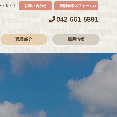
お問い合わせ
説明会申込フォーム
ートサイト
042-661-5891
職員紹介
採用情報
M.M.さん
保育士
Y.A.さん
児童指導員
O.M.さん
調理員（募集は終了しました）