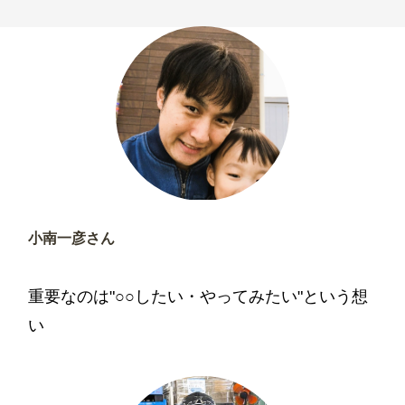
小南一彦さん
入社25年目／専務取締役
重要なのは"○○したい・やってみたい"という想
い